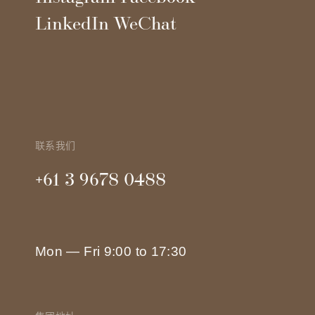
LinkedIn
WeChat
联系我们
+61 3 9678 0488
Mon — Fri 9:00 to 17:30