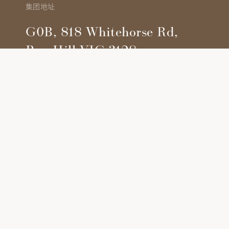
集团地址
G0B, 818 Whitehorse Rd,
Box Hill VIC 3128
获取路线
填写您的信息，获取项目最新资讯及动态。
名称
*
电子邮件
*