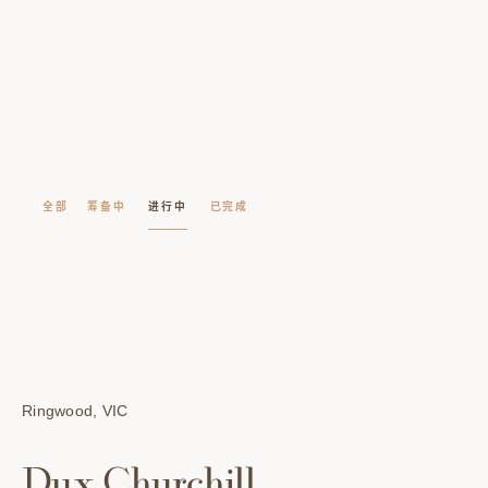
全部
筹备中
进行中
已完成
Ringwood, VIC
Dux Churchill